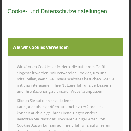
rechten Oberkiefer. Vorübergehend musste er über eine
Cookie- und Datenschutzeinstellungen
Ösophagostomie ernährt werden. Doch Marvin hat gekämpft –
und gesiegt.
Heute ist er vollständig genesen. Seine Wunden sind verheilt,
sein Blick ist lebendig. Er frisst mit großem Appetit, schnurrt
laut, sucht Nähe und Aufmerksamkeit – und zeigt jeden Tag
aufs Neue, wie viel Lebensfreude trotz einer schweren
Wie wir Cookies verwenden
Vergangenheit möglich ist.
Aufgrund seiner körperlichen Einschränkungen kann Marvin
nicht mit allen Tieren zusammenleben. Deshalb haben wir ihm
Wir können Cookies anfordern, die auf Ihrem Gerät
ein eigenes, liebevoll eingerichtetes Zimmer geschaffen – einen
eingestellt werden. Wir verwenden Cookies, um uns
geschützten Rückzugsort, in dem er sich sicher fühlt. Doch er
mitzuteilen, wenn Sie unsere Websites besuchen, wie Sie
bekommt auch mehrmals täglich Freigang und erkundet nach
mit uns interagieren, Ihre Nutzererfahrung verbessern
und nach seine neue Umgebung.
und Ihre Beziehung zu unserer Website anpassen.
Dabei hat er bereits einige tierische Freunde kennengelernt:
Klicken Sie auf die verschiedenen
Happy, Nora, Sammy, Akida und Kater Tom – und die
Kategorienüberschriften, um mehr zu erfahren. Sie
Begegnungen verlaufen herzlich. Wir lassen Marvin in seinem
können auch einige Ihrer Einstellungen ändern.
eigenen Tempo ankommen und geben ihm die Zeit, die er
Beachten Sie, dass das Blockieren einiger Arten von
braucht.
Cookies Auswirkungen auf Ihre Erfahrung auf unseren